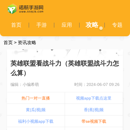
攻略
首页
手游
应用
专题
首页
>
资讯攻略
英雄联盟看战斗力（英雄联盟战斗力怎
么算）
编辑：小编希萌
时间：2024-06-07 09:26
热门一对一直播
视频app下载点这里
黄|瓜|视|频
香|蕉|视|频
福利小视频app下载
带se视频下载