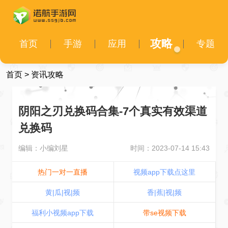
攻略
首页
手游
应用
专题
首页
>
资讯攻略
阴阳之刃兑换码合集-7个真实有效渠道
兑换码
编辑：小编刘星
时间：2023-07-14 15:43
热门一对一直播
视频app下载点这里
黄|瓜|视|频
香|蕉|视|频
福利小视频app下载
带se视频下载