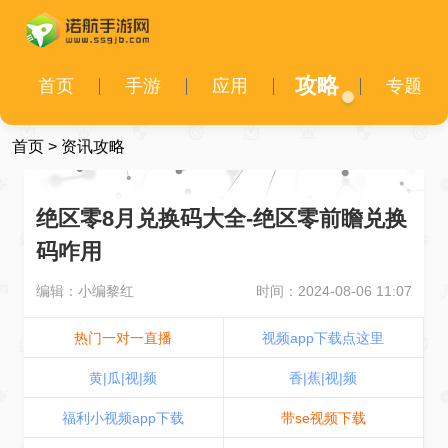
攻略
首页
手游
应用
专题
首页
>
资讯攻略
绝区零8月兑换码大全-绝区零前瞻兑换
码咋用
编辑：小编黎红
时间：2024-08-06 11:07
热门一对一直播
视频app下载点这里
黄|瓜|视|频
香|蕉|视|频
福利小视频app下载
带se视频下载