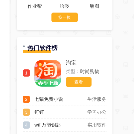
作业帮
哈啰
醒图
换一换
热门软件榜
淘宝
类型：
时尚购物
1
查看
七猫免费小说
生活服务
2
钉钉
学习办公
3
wifi万能钥匙
实用软件
4