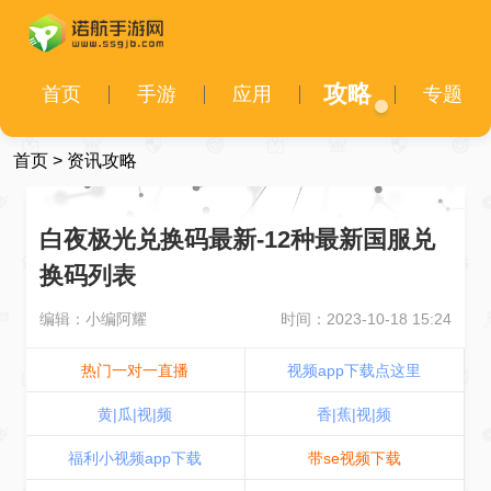
攻略
首页
手游
应用
专题
首页
>
资讯攻略
白夜极光兑换码最新-12种最新国服兑
换码列表
编辑：小编阿耀
时间：2023-10-18 15:24
热门一对一直播
视频app下载点这里
黄|瓜|视|频
香|蕉|视|频
福利小视频app下载
带se视频下载